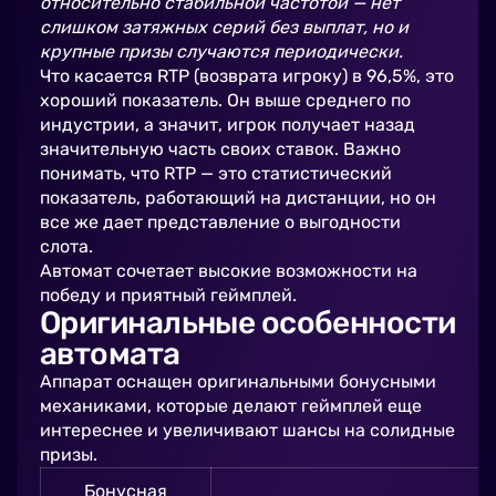
относительно стабильной частотой — нет
слишком затяжных серий без выплат, но и
крупные призы случаются периодически.
Что касается RTP (возврата игроку) в 96,5%, это
хороший показатель. Он выше среднего по
индустрии, а значит, игрок получает назад
значительную часть своих ставок. Важно
понимать, что RTP — это статистический
показатель, работающий на дистанции, но он
все же дает представление о выгодности
слота.
Автомат сочетает высокие возможности на
победу и приятный геймплей.
Оригинальные особенности
автомата
Аппарат оснащен оригинальными бонусными
механиками, которые делают геймплей еще
интереснее и увеличивают шансы на солидные
призы.
Бонусная