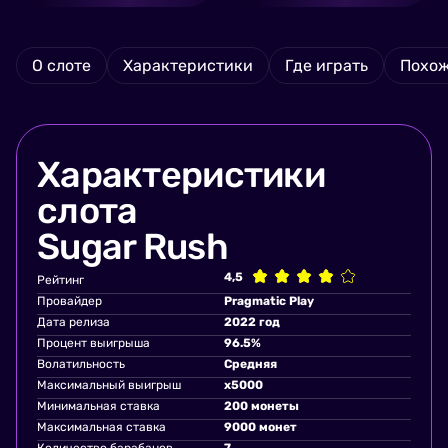
О слоте
Характеристики
Где играть
Похож
Характеристики
слота
Sugar Rush
Рейтинг
Провайдер
Pragmatic Play
Дата релиза
2022 год
Процент выигрыша
96.5%
Волатильность
Средняя
Максимальный выигрыш
х5000
Минимальная ставка
200 монеты
Максимальная ставка
9000 монет