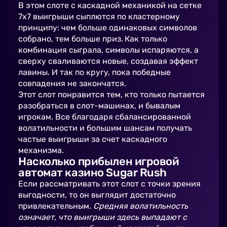
В этом слоте с каскадной механикой на сетке
7х7 выигрыши сыплются по кластерному
принципу: чем больше одинаковых символов
собрано, тем больше приз.
Как только
комбинация сыграла, символы испаряются, а
сверху сваливаются новые, создавая эффект
лавины. И так по кругу, пока победные
совпадения не закончатся.
Этот слот понравится тем, кто только пытается
разобраться в слот-машинах, и бывалым
игрокам. Все благодаря сбалансированной
волатильности и большим шансам получать
частые выигрыши за счет каскадного
механизма.
Насколько прибылен игровой
автомат казино Sugar Rush
Если рассматривать этот слот с точки зрения
выгодности, то он выглядит достаточно
привлекательным.
Средняя волатильность
означает, что выигрыши здесь выпадают с