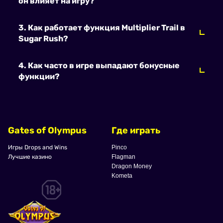
он влияет на игру?
находятся рядом друг с другом. Эти
группы называются кластерами. Для
Этот знак как бы фиксируется на экране
того чтобы выиграть, нужно, чтобы на
3. Как работает функция Multiplier Trail в
до завершения бонусной игры.
экране оказалось как минимум пять
Sugar Rush?
Благодаря ему формируются
одинаковых символов. Они способны
выигрышные сочетания, так как он
С каждым новым выпадением символов
расположиться в любом месте игрового
может подменять другие элементы,
4. Как часто в игре выпадают бонусные
множитель выигрыша возрастает. Когда
поля, лишь бы соприкасались
увеличивая тем самым вероятность
функции?
выпавшая комбинация приносит приз и
сторонами.
победы. Важная особенность в том, что
исчезает, на ее место приходят другие
Довольно часто благодаря средней
он не исчезает после одного вращения,
символы. Этот процесс повторяется и
волатильности. Победы случаются с
а остается на месте на протяжении
увеличивает коэффициент следующего
хорошей частотой, а бонусные раунды
всего бонусного этапа.
выигрыша. Если удается несколько раз
Gates of Olympus
Где играть
активируются не слишком редко. Если
подряд собрать выигрышные
вы играете, шанс на фриспины и бонусы
комбинации, итоговые выплаты
Игры Drops and Wins
Pinco
будет появляться достаточно часто.
Лучшие казино
значительно возрастут.
Flagman
Dragon Money
Kometa