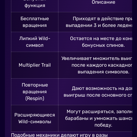
Описание
функция
Бесплатные
Приходят в действие при
вращения
выпадении 3 и более леденцо
Липкий Wild-
Остается на месте до конца
символ
бонусных спинов.
Увеличивает множитель выигр
Multiplier Trail
после каждого каскадного
выпадения символов.
Повторные
Дают возможность на доп.
вращения
выигрыш после основного спи
(Respin)
Могут расширяться, заполня
Расширяющиеся
барабаны и умножать шансы 
Wild-символы
победу.
Подобные механики делают игру в разы